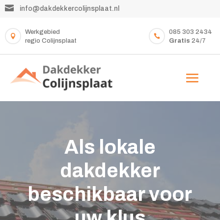

info@dakdekkercolijnsplaat.nl
Werkgebied
085 303 2434


regio Colijnsplaat
Gratis
24/7
Als lokale
dakdekker
beschikbaar voor
uw klus